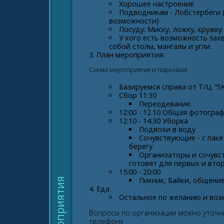
Хорошее настроение
Подводникам - Лобстербеги 
возможности)
Посуду: Миску, ложку, кружку
У кого есть возможность зах
собой столы, мангалы и угли.
План мероприятия:
Схема мероприятия и парковки.
Базируемся справа от Т/Ц "SK
Сбор 11:30
Переодевание.
12:00 - 12.10 Общая фотогра
12:10 - 14:30 Уборка
Подвохи в воду
Сочувствующие - с пак
берегу
Организаторы и сочувс
готовят для первых и вто
15:00 - 20:00
Пикник, Байки, общение
Мероприятия
Еда:
Остальное по желанию и воз
Вопросы по организации можно уточн
телефону