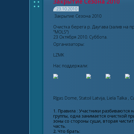
: :
Закрытие Сезона 2010
23.10.2010
Закрытие Сезона 2010
Очистка берега р. Даугава (залив на п
"MOLS")
23 Октября 2010. Суббота.
Организаторы:
LZMK
Нас поддержали:
Rīgas Dome, Statoil Latvija, Liela Talka ,
Правила : Участники разбиваются н
группы, одна занимается очисткой п
зоны со стороны суши, вторая чисти
часть.
Что брать: