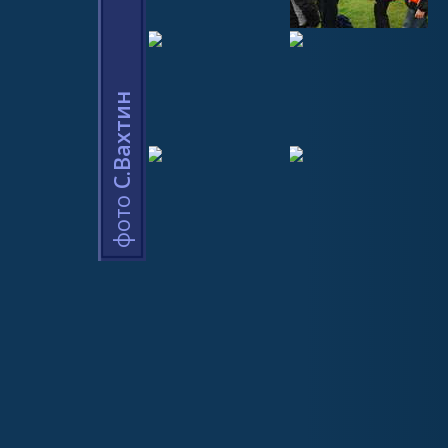
С.Вахтин
фото