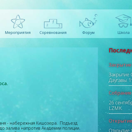
Мероприятия
Соревнования
Форум
Школа
Послед
Закрытие
Закрытие С
Даугавы.
1
са.
Собрание
26 сентяб
LZMK.
Открытие
аня - набережная Кишозера. Подъезд
 до залива напротив Академии полиции.
Открытие С