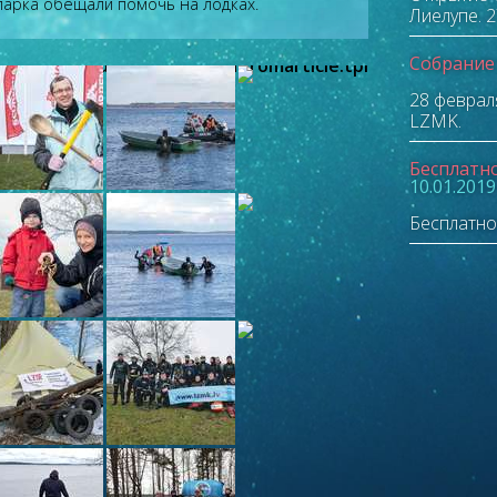
арка обещали помочь на лодках.
Лиелупе.
2
Собрание
fault/includes/_/removegalfromarticle.tpl
28 феврал
LZMK.
Бесплатно
10.01.2019
Бесплатно