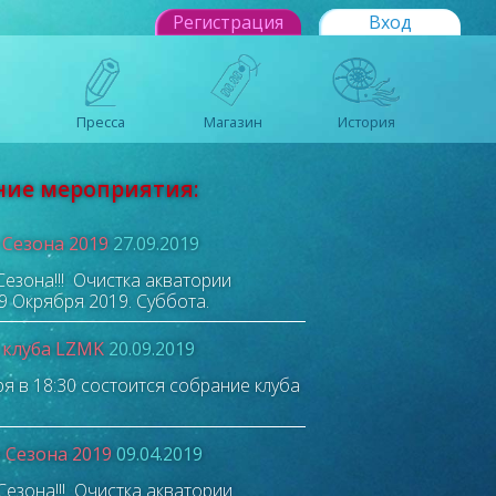
Регистрация
Вход
Пресса
Магазин
История
ние мероприятия:
 Сезона 2019
27.09.2019
езона!!!
Очистка акватории
9 Окрября 2019. Суббота.
 клуба LZMK
20.09.2019
ря в 18:30 состоится собрание клуба
 Сезона 2019
09.04.2019
езона!!!
Очистка акватории