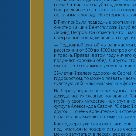
глава Латвийского клуба подводной ох
быстро двигается, а также от его жир
организма к холоду. Некоторые выскак
В Ригу прибыли подводные охотники и
очистной акции. Вентспилсский клуб 
Леонид Петров. Он отметил, что 1 мая
прекрасный повод лишний раз спустить
— Подводной охотой мы занимаемся в
расстоянии от 500 до 1000 метров от 
и треска. Правда, в этом году ничего
получился хороший обед. С другой ст
охота — это огромное удовольствие п
39–летний железнодорожник Сергей Ки
гидрокостюм, то можно плавать часами
чувствую себя максимально комфортн
На берегу звучала веселая музыка, в
дожидались их славные половинки. "Сч
глубину своих мужественных спутнико
супруга Александра Савоня. "С одной 
другой — очень волнительно и стремно
страшно переживаю, потому что сама
Как подчеркнули сами охотники, они н
подниматься на поверхность за очере
можно запутаться в лесках, веревках,