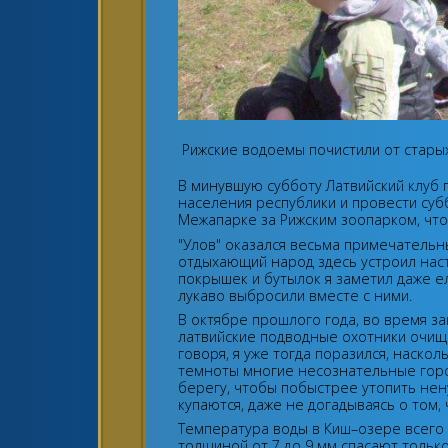
Рижские водоемы почистили от старых
В минувшую субботу Латвийский клуб 
населения республики и провести суб
Межапарке за Рижским зоопарком, чт
"Улов" оказался весьма примечательн
отдыхающий народ здесь устроил нас
покрышек и бутылок я заметил даже е
лукаво выбросили вместе с ними.
В октябре прошлого года, во время з
латвийские подводные охотники очища
говоря, я уже тогда поразился, наско
темноты многие несознательные горо
берегу, чтобы побыстрее утопить нен
купаются, даже не догадываясь о том, 
Температура воды в Киш–озере всего 
толщиной от 7 до 9 мм спасают только