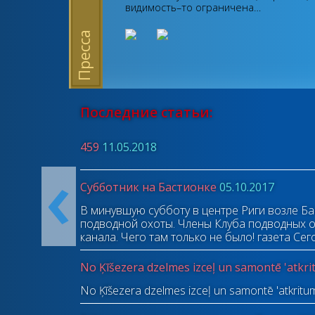
видимость–то ограничена…
Пресса
Последние статьи:
459
11.05.2018
‹
Субботник на Бастионке
05.10.2017
В минувшую субботу в центре Риги возле Ба
подводной охоты. Члены Клуба подводных о
канала. Чего там только не было!
газета Сег
No Ķīšezera dzelmes izceļ un samontē 'atkr
No Ķīšezera dzelmes izceļ un samontē 'atkritu