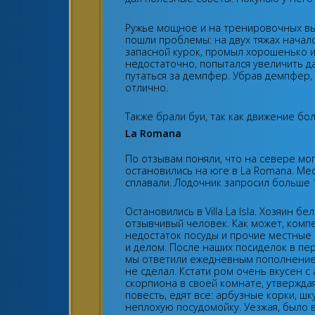
Ружье мощное и на тренировочных вы
пошли проблемы: на двух тяжах началс
запасной курок, промыл хорошенько и
недостаточно, попытался увеличить да
путаться за демпфер. Убрав демпфер,
отлично.
Также брали буи, так как движение бо
La Romana
По отзывам поняли, что на севере мо
остановились на юге в La Romana. Мес
сплавали. Лодочник запросил больше 
Остановились в Villa La Isla. Хозяин 
отзывчивый человек. Как может, комп
недостаток посуды и прочие местные 
и делом. После наших посиделок в пер
мы ответили ежедневным пополнением 
не сделал. Кстати ром очень вкусен 
скорпиона в своей комнате, утверждая
повесть, едят все: арбузные корки, ш
неплохую посудомойку. Уезжая, было в