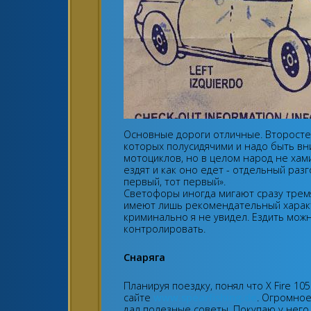
Основные дороги отличные. Второсте
которых полусидячими и надо быть в
мотоциклов, но в целом народ не хами
ездят и как оно едет - отдельный раз
первый, тот первый».
Светофоры иногда мигают сразу трем
имеют лишь рекомендательный характ
криминально я не увидел. Ездить мож
контролировать.
Снаряга
Планируя поездку, понял что X Fire 105
сайте
www.spearfishing.de
. Огромное
дал полезные советы. Покупаю у него