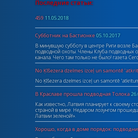
Последние статьи:
459
11.05.2018
Субботник на Бастионке
05.10.2017
В минувшую субботу в центре Риги возле Ба
подводной охоты. Члены Клуба подводных о
канала. Чего там только не было!
газета Сег
No Ķīšezera dzelmes izceļ un samontē 'atkr
No Ķīšezera dzelmes izceļ un samontē 'atkritu
В Краславе прошла подводная Толока
26
Как известно, Латвия планирует к своему с
страной в мире. Недаром лозунгом прошедш
Латвии зеленой!».
Хорошо, когда в доме порядок: подводн