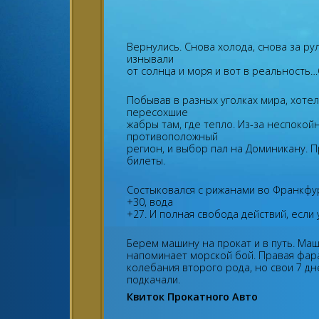
Вернулись. Снова холода, снова за ру
изнывали
от солнца и моря и вот в реальность…
Побывав в разных уголках мира, хоте
пересохшие
жабры там, где тепло. Из-за неспокой
противоположный
регион, и выбор пал на Доминикану. 
билеты.
Состыковался с рижанами во Франкфур
+30, вода
+27. И полная свобода действий, если
Берем машину на прокат и в путь. Маш
напоминает морской бой. Правая фара
колебания второго рода, но свои 7 д
подкачали.
Квиток Прокатного Авто