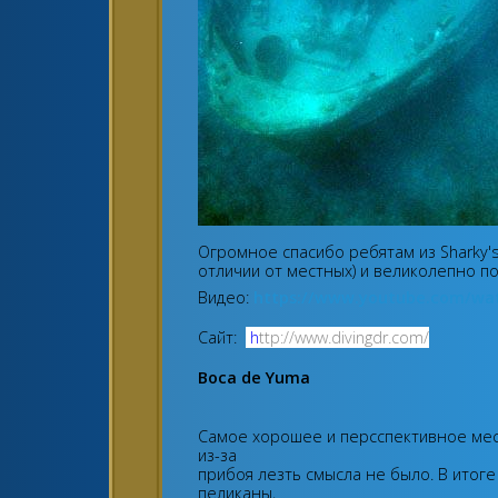
Огромное спасибо ребятам из Sharky's
отличии от местных) и великолепно п
Видео:
https://www.youtube.com/wa
Сайт:
h
ttp://www.divingdr.com/
Boca de Yuma
Самое хорошее и персспективное мест
из-за
прибоя лезть смысла не было. В итоге
пеликаны,