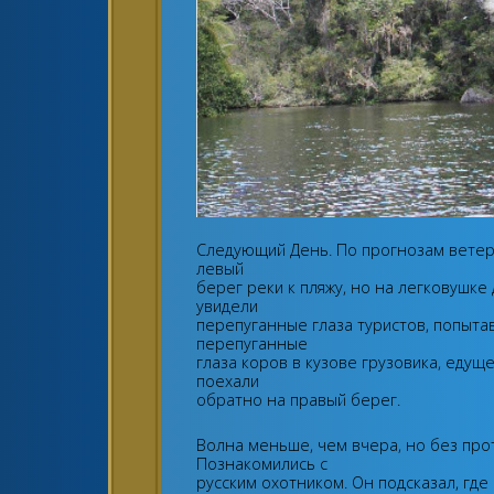
Следующий День. По прогнозам ветер
левый
берег реки к пляжу, но на легковушке
увидели
перепуганные глаза туристов, попыта
перепуганные
глаза коров в кузове грузовика, едущ
поехали
обратно на правый берег.
Волна меньше, чем вчера, но без про
Познакомились с
русским охотником. Он подсказал, где