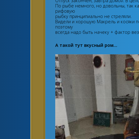
Отпуск закончен, завтра домой. В цел
По рыбе немного, но довольны, так к
рифовую
рыбку принципиально не стреляли.
Видели и хорошую Макрель и косяки пел
поэтому
всегда надо быть начеку + фактор вез
А такой тут вкусный ром...