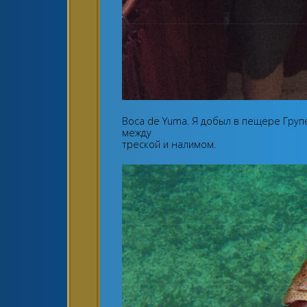
Boca de Yuma. Я добыл в пещере Груп
между
треской и налимом.