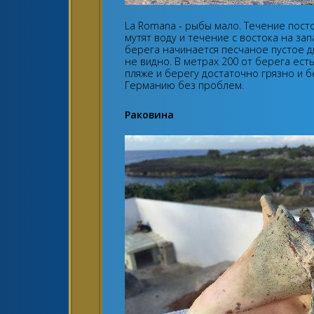
La Romana - рыбы мало. Течение посто
мутят воду и течение с востока на зап
берега начинается песчаное пустое д
не видно. В метрах 200 от берега ест
пляже и берегу достаточно грязно и бе
Германию без проблем.
Раковина