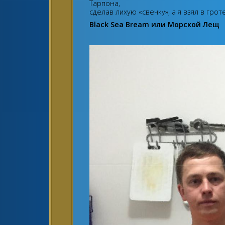
Тарпона,
сделав лихую «свечку», а я взял в гро
Black Sea Bream или Морской Лещ