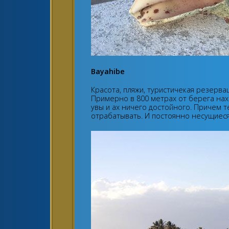
Bayahibe
Красота, пляжи, туристичекая резерва
Примерно в 800 метрах от берега нах
увы и ах ничего достойного. Причем т
отрабатывать. И постоянно несущиеся